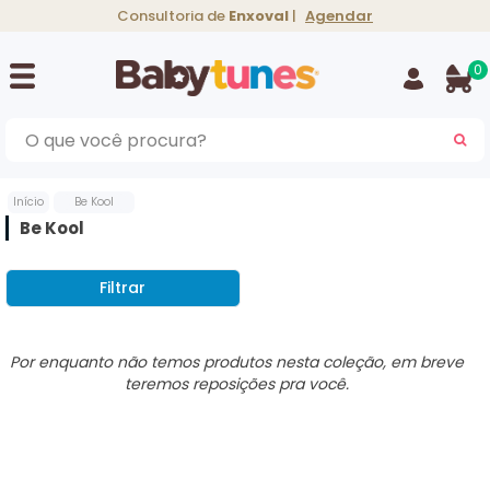
Consultoria de
Enxoval
|
Agendar
0
BU
Início
Be Kool
Be Kool
Filtrar
Vicks Infantil
Philips Avent
Cangurus
Kiddo
Kiddo
Gripes e Resfriados
Bebês conforto
Suplementos e
Silver Cross
Medela
Preparadores de
Aspirador Nasal
Teste de Alcool
Nuna
vitaminas
Fórmulas
Por enquanto não temos produtos nesta coleção, em breve
teremos reposições pra você.