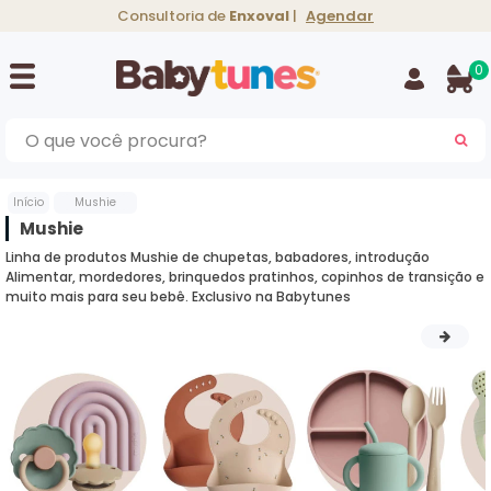
Consultoria de
Enxoval
|
Agendar
0
BU
Início
Mushie
Mushie
Linha de produtos Mushie de chupetas, babadores, introdução
Alimentar, mordedores, brinquedos pratinhos, copinhos de transição e
muito mais para seu bebê. Exclusivo na Babytunes
Vicks Infantil
Philips Avent
Cangurus
Kiddo
Kiddo
Gripes e Resfriados
Bebês conforto
Suplementos e
Silver Cross
Medela
Preparadores de
Aspirador Nasal
Teste de Alcool
Nuna
vitaminas
Fórmulas