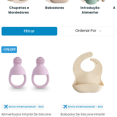
Chupetas e
Babadores
Introdução
Al
Mordedores
Alimentar
Ordenar Por
Filtrar
-11%OFF
Envio Internacional - EUA
Envio Internacional - EUA
Alimentador Infantil De Silicone
Babador De Silicone Infantil