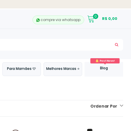
0
R$ 0,00
compre via whatsapp
BUSC
Post Novo!
Blog
Para Mamães 🩷
Melhores Marcas ⭐
Ordenar Por