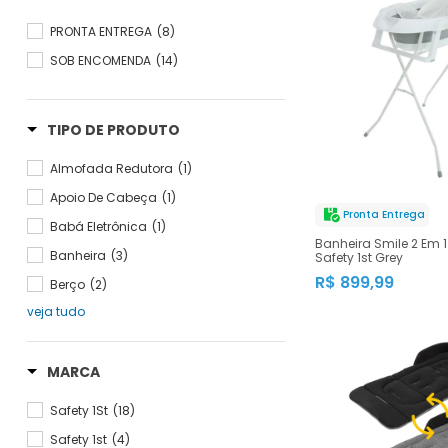
PRONTA ENTREGA
(8)
SOB ENCOMENDA
(14)
TIPO DE PRODUTO
Almofada Redutora
(1)
Apoio De Cabeça
(1)
Pronta Entrega
Babá Eletrônica
(1)
Banheira Smile 2 Em 
Banheira
(3)
Safety 1st Grey
R$ 899,99
Berço
(2)
veja tudo
MARCA
Safety 1St
(18)
Safety 1st
(4)