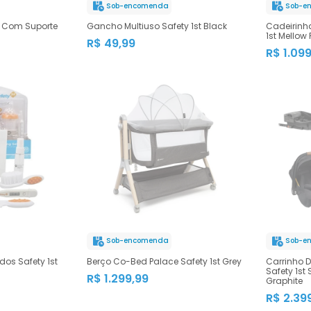
Sob-encomenda
Sob-e
1 Com Suporte
Gancho Multiuso Safety 1st Black
Cadeirinh
1st Mellow 
R$ 49,99
R$ 1.09
Sob-encomenda
Sob-e
dos Safety 1st
Berço Co-Bed Palace Safety 1st Grey
Carrinho D
Safety 1st 
R$ 1.299,99
Graphite
R$ 2.39