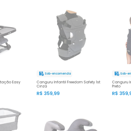
Sob-encomenda
Sob-e
ntação Easy
Canguru Infantil Freedom Safety 1st
Canguru In
Cinza
Preto
R$ 359,99
R$ 359,