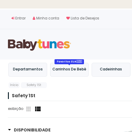
Entrar
Minha conta
Lista de Desejos
Favoritos EUA 🇺🇸
Departamentos
Carrinhos De Bebê
Cadeirinhas
Início
Safety 1St
Safety 1St
exibição
DISPONIBILIDADE