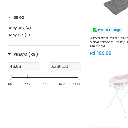
SEXO
Baby Boy
(4)
Pronta Entrega
Baby Girl
(5)
Almofada Para Carri
SafeComfort Safety 1s
Melange
R$ 199,99
PREÇO
(R$ )
-
50
637
1224
1812
2399