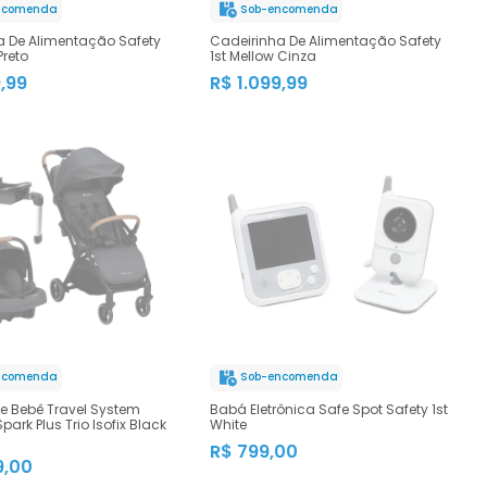
ncomenda
Sob-encomenda
a De Alimentação Safety
Cadeirinha De Alimentação Safety
Preto
1st Mellow Cinza
9,99
R$ 1.099,99
ncomenda
Sob-encomenda
e Bebê Travel System
Babá Eletrônica Safe Spot Safety 1st
Spark Plus Trio Isofix Black
White
R$ 799,00
9,00