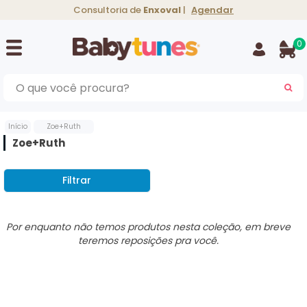
Consultoria de
Enxoval
|
Agendar
0
BU
Início
Zoe+Ruth
Zoe+Ruth
Filtrar
Vicks Infantil
Philips Avent
Cangurus
Kiddo
Kiddo
Gripes e Resfriados
Bebês conforto
Suplementos e
Silver Cross
Medela
Preparadores de
Aspirador Nasal
Teste de Alcool
Nuna
vitaminas
Fórmulas
Por enquanto não temos produtos nesta coleção, em breve
teremos reposições pra você.