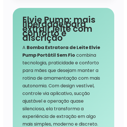
Elvie Pump: mais
liberdade para
extrair leite com
conforto e
discrição
A
Bomba Extratora de Leite Elvie
Pump Portátil Sem Fio
combina
tecnologia, praticidade e conforto
para mães que desejam manter a
rotina de amamentação com mais
autonomia. Com design vestível,
controle via aplicativo, sucção
ajustável e operação quase
silenciosa, ela transforma a
experiência de extração em algo
mais simples, moderno e discreto.