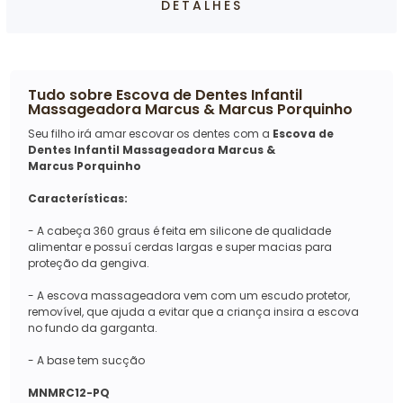
DETALHES
Tudo sobre
Escova de Dentes Infantil
Massageadora Marcus & Marcus Porquinho
Seu filho irá amar escovar os dentes com a
Escova de
Dentes Infantil Massageadora Marcus &
Marcus Porquinho
Características:
- A cabeça 360 graus é feita em silicone de qualidade
alimentar e possuí cerdas largas e super macias para
proteção da gengiva.
- A escova massageadora vem com um escudo protetor,
removível, que ajuda a evitar que a criança insira a escova
no fundo da garganta.
- A base tem sucção
MNMRC12-PQ