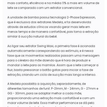
mais conforto, eficiência e na média 11% a mais em volume de
leite se comparado com um extrator convencional.
A unidade de bomba possui tecnologia 2-Phase Expression,
que é exclusiva dos extratores Medela, e foi desenvolvida
através de estudos clínicos visando gerar mais leite em
menos tempo e de maneira confortável, pois torna a extração
similar à sucção natural do bebê.
Ao ligar seu extrator Swing Maxi, a primeira fase é acionada
automaticamente correspondendo ao estímulo, e é nessa
fase que os movimentos realizados passam uma mensagem
para o cérebro da mãe dizendo que é hora de produzir e
mandar o leite para os mamilos. Assim que o leite começar a
fluir, basta pressionar o botão gotas para iniciar a fase de
extração, criando um ciclo de sucção mais longo e intenso.
A Medela possibilita a aquisição, separadamente, de
diferentes tamanhos de funil: P-21mm, M - 24mm, G - 27mm e
GG - 30mm, para se adaptar melhor a cada mãe,
proporcionando uma extração mais confortável e com um
maior volume de leite. Essa melhor performance se dá pelo