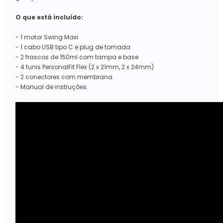
O que está incluído:
- 1 motor Swing Maxi
- 1 cabo USB tipo C e plug de tomada
- 2 frascos de 150ml com tampa e base
- 4 funis PersonalFit Flex (2 x 21mm, 2 x 24mm)
- 2 conectores com membrana
- Manual de instruções.