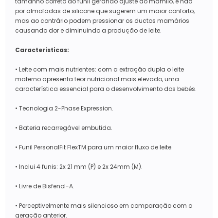
tamanho correto do funil gerando ajuste ao mamilo, e não
por almofadas de silicone que sugerem um maior conforto,
mas ao contrário podem pressionar os ductos mamários
causando dor e diminuindo a produção de leite.
Características:
• Leite com mais nutrientes: com a extração dupla o leite
materno apresenta teor nutricional mais elevado, uma
característica essencial para o desenvolvimento dos bebês.
• Tecnologia 2-Phase Expression.
• Bateria recarregável embutida.
• Funil PersonalFit FlexTM para um maior fluxo de leite.
• Inclui 4 funis: 2x 21 mm (P) e 2x 24mm (M).
• Livre de Bisfenol-A.
• Perceptivelmente mais silencioso em comparação com a
geração anterior.