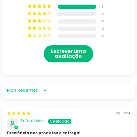
1
0
0
0
0
Escrever uma
avaliação
Sort by
12/06/24
Rafael Keinert
Excelência nos produtos e entrega!