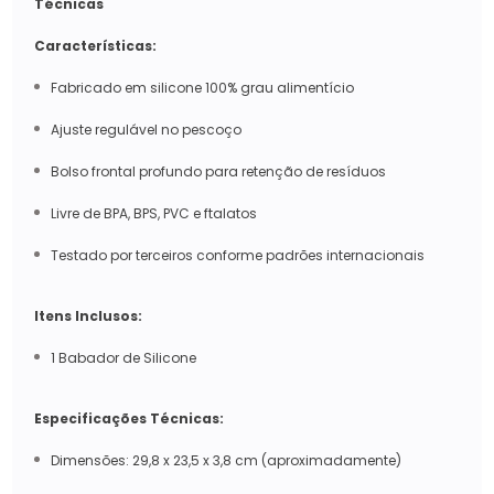
Técnicas
Características:
Fabricado em silicone 100% grau alimentício
Ajuste regulável no pescoço
Bolso frontal profundo para retenção de resíduos
Livre de BPA, BPS, PVC e ftalatos
Testado por terceiros conforme padrões internacionais
Itens Inclusos:
1 Babador de Silicone
Especificações Técnicas:
Dimensões: 29,8 x 23,5 x 3,8 cm (aproximadamente)