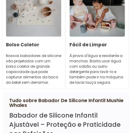
Bolso Coletor
Fácil de Limpar
Nossos babadores de silicone
À prova d'água e resistente a
são projetados com um
manchas. Basta usar água
bolso coletor de grande
com sabão ou outro
capacidade que pode
detergente para lavá-lo e
capturar alimentos da boca
também pode ir na máquina
do bebê sem derramar.
de lavar louça segura.
Tudo sobre
Babador De Silicone Infantil Mushie
Whales
Babador de Silicone Infantil
Ajustável – Proteção e Praticidade