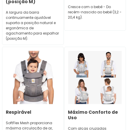
(posição M)
Cresce com o bebê - Do
recém-nascido ao bebê (3,2 -
A largura da barra
20,4 kg).
continuamente ajustável
suporta a posição natural e
ergonômica de
agachamento para espalhar
(posição M).
Respirável
Máximo Conforto de
Uso
SoftFlex Mesh proporciona
máxima circulação de ar,
Com alças cruzadas