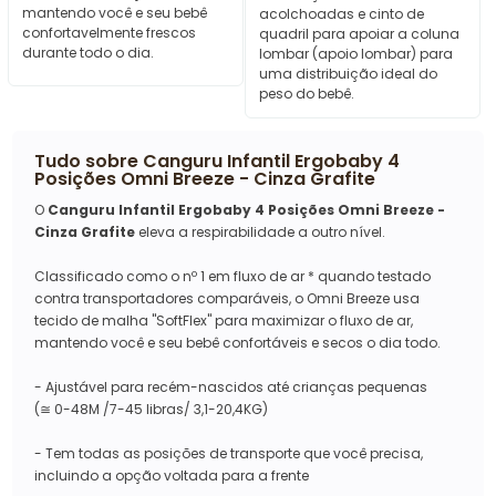
mantendo você e seu bebê
acolchoadas e cinto de
confortavelmente frescos
quadril para apoiar a coluna
durante todo o dia.
lombar (apoio lombar) para
uma distribuição ideal do
peso do bebê.
Tudo sobre
Canguru Infantil Ergobaby 4
Posições Omni Breeze - Cinza Grafite
O
Canguru Infantil Ergobaby 4 Posições Omni Breeze -
Cinza Grafite
eleva a respirabilidade a outro nível.
Classificado como o nº 1 em fluxo de ar * quando testado
contra transportadores comparáveis, o Omni Breeze usa
tecido de malha "SoftFlex" para maximizar o fluxo de ar,
mantendo você e seu bebê confortáveis ​​e secos o dia todo.
- Ajustável para recém-nascidos até crianças pequenas
(
≅
0-48M /7-45 libras/ 3,1-20,4KG)
- Tem todas as posições de transporte que você precisa,
incluindo a opção voltada para a frente